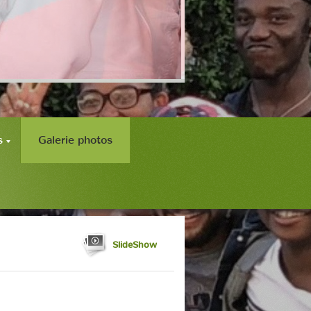
s
Galerie photos
SlideShow