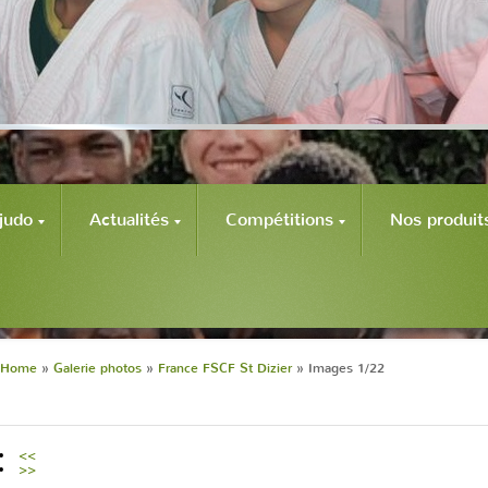
judo
Actualités
Compétitions
Nos produit
Home
»
Galerie photos
»
France FSCF St Dizier
» Images 1/22
<<
>>