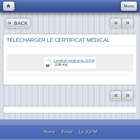
Menu
«
»
BACK
TÉLÉCHARGER LE CERTIFICAT MÉDICAL
Certificat médical du JCFM
[138 Kb]
«
»
Home
Email
Le JCFM